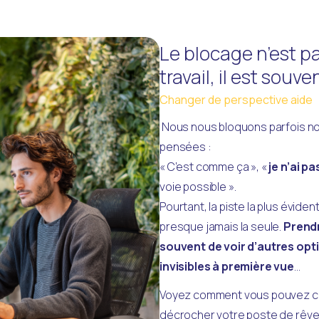
Article blog
Le blocage n’est p
travail, il est souv
Changer de perspective aide
 Nous nous bloquons parfois 
pensées :
« C’est comme ça », «
 je n’ai pa
voie possible ».
Pourtant, la piste la plus évidente
presque jamais la seule. 
Prendr
souvent de voir d’autres opt
invisibles à première vue
...
Voyez comment vous pouvez ch
décrocher votre poste de rêve.