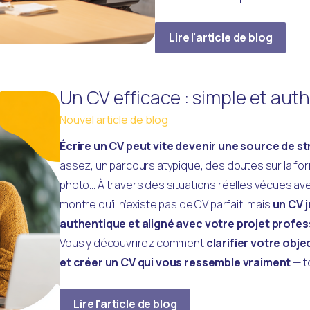
Lire l'article de blog
Un CV efficace : simple et aut
Nouvel article de blog
Écrire un CV peut vite devenir une source de s
assez, un parcours atypique, des doutes sur la for
photo… À travers des situations réelles vécues avec
montre qu’il n’existe pas de CV parfait, mais
 un CV 
authentique et aligné avec votre projet professi
Vous y découvrirez comment 
clarifier votre obje
et créer un CV qui vous ressemble vraiment
 — t
Lire l'article de blog