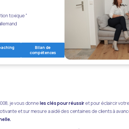
tion toxique "
'allemand
coaching
Bilan de
compétences
2008, je vous donne
 les clés pour réussir 
et pour éclaircir votr
vante et sur mesure a aidé des centaines de clients à avancer
elle.