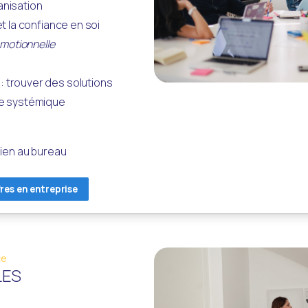
anisation
et la confiance en soi
émotionnelle 
trouver des solutions 
he systémique 
dien au bureau 
fres en entreprise
ce
LES