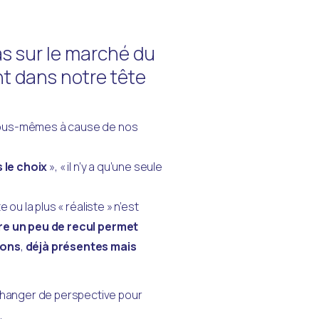
as sur le marché du
ent dans notre tête
nous-mêmes à cause de nos 
s le choix
 », « il n’y a qu’une seule 
 ou la plus « réaliste » n’est 
e un peu de recul permet 
ions
, 
déjà présentes mais 
anger de perspective pour 
 