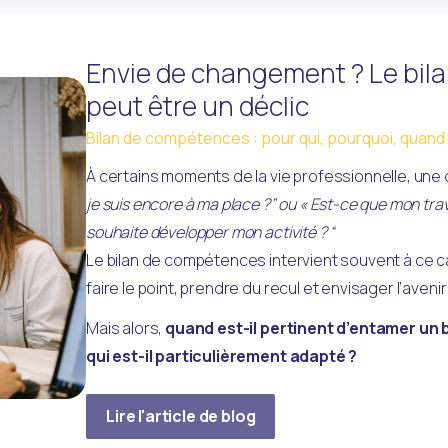
Bilan de compétences
Envie de changement ? Le bil
peut être un déclic
Bilan de compétences : pour qui, pourquoi, quand
À certains moments de la vie professionnelle, une 
je suis encore à ma place ?” ou « Est-ce que mon trav
souhaite développer mon activité ? “
Le bilan de compétences intervient souvent à ce car
faire le point, prendre du recul et envisager l’avenir
Mais alors, 
quand est-il pertinent d’entamer un 
qui est-il particulièrement adapté ?
Lire l'article de blog