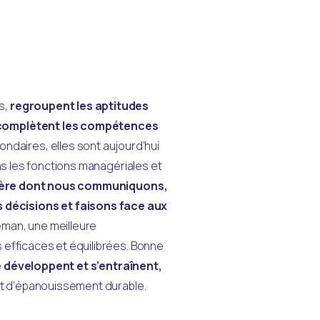
s,
 regroupent les aptitudes 
 complètent les compétences 
aires, elles sont aujourd’hui 
ans les fonctions managériales et 
ière dont nous communiquons, 
décisions et faisons face aux 
man, une meilleure 
 efficaces et équilibrées. Bonne 
 Elles se développent et s’entraînent, 
 et d’épanouissement durable.