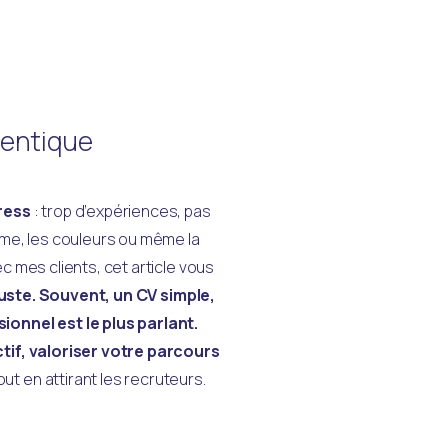
hentique
tress
 : trop d’expériences, pas 
me, les couleurs ou même la 
 mes clients, cet article vous 
juste. Souvent, un CV simple, 
onnel est le plus parlant. 
ctif, valoriser votre parcours 
out en attirant les recruteurs.